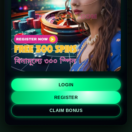
RBAJEE BD বাংলা
ব্যবহারকারীরা সহ
নিরাপদ। RBAJEE 
ক্যাসিনো টেবিলে ব
দ্রুত। এই আস্
Back To Home
LOGIN
REGISTER
CLAIM BONUS