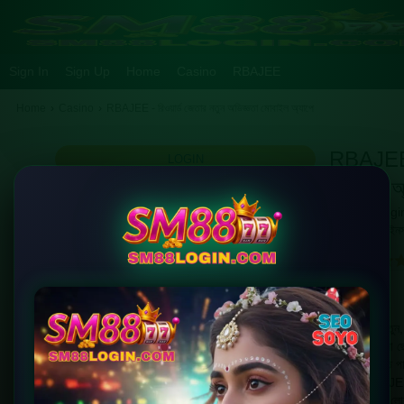
Sign In
Sign Up
Home
Casino
RBAJEE
Home
›
Casino
›
RBAJEE - রিওয়ার্ড জেতার নতুন অভিজ্ঞতা মোবাইল অ্যাপে
RBAJEE -
LOGIN
মোবাইল অ্
REGISTER
RBAJEE login ক
প্রথম bet এ ইনস্ট
4.5
যারা বাজিতে নত
login ধাপগুলো ছো
খেলা শুরু করতে প
সহজে। RBAJEE C
ট্রানজাকশন ও লো