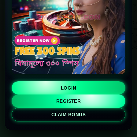
bd মার্কেটে বিশেষভ
পেমেন্টের জন্য। 
PH9999 BD বাংলা
ব্যবস্থার জন্য জ
PH9999 BD অ্যাপ
Back To Home
বেট করা যায়। প্র
PH9999 BD-কে শ
LOGIN
REGISTER
CLAIM BONUS