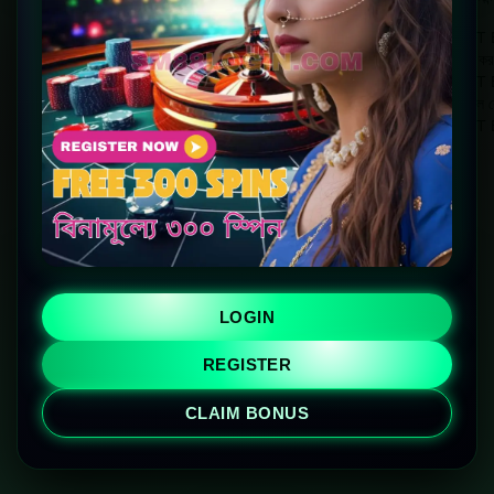
JITASPORT BD এ
গেমিং উপভোগ করতে
JITASPORT BD অ
ক্যাসিনো টেবিলে ব
JITASPORT BD 
Back To Home
LOGIN
REGISTER
CLAIM BONUS