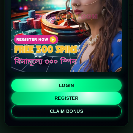
অভিজ্ঞতা নতুন ব্
CK444 BD অনলাইন
উঠেছে। সহজ লগইন 
নির্ভরযোগ্য অভি
টেবিলে বেট করা খ
Back To Home
নির্ভরযোগ্যতার
LOGIN
REGISTER
CLAIM BONUS