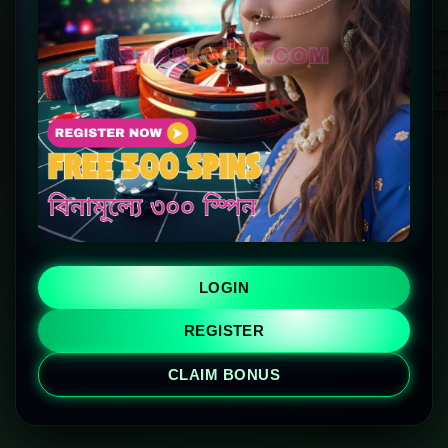
CK33 BD বাংলাদে
লগইন প্রক্রিয়া
ক্যাসিনো টেবিলে র
সুরক্ষিত হওয়ায়
অনেকের প্রিয় না
Back To Home
LOGIN
REGISTER
CLAIM BONUS