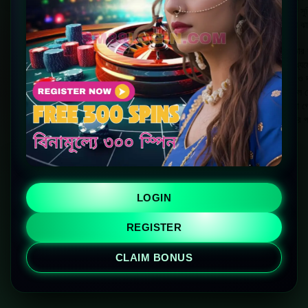
ব্যবহারকারীদের সু
ট্রানজাকশন হয় ঝ
BK33 BD তার শক্ত
ইন্টারফেসের মাধ্
প্রক্রিয়া সহজ ও
Back To Home
ক্যাসিনো টেবিলে 
এনক্রিপ্টেড, য
হাজারো গেমারের প
LOGIN
REGISTER
CLAIM BONUS