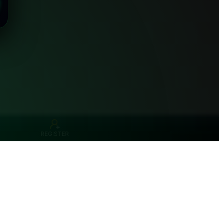
REGISTER