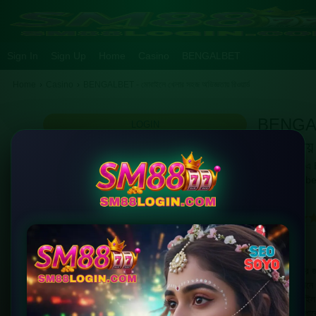
Sign In
Sign Up
Home
Casino
BENGALBET
Home
›
Casino
›
BENGALBET - মোবাইলে খেলার সহজ অভিজ্ঞতায় রিওয়ার্ড
BENGALB
LOGIN
অভিজ্ঞতায় 
REGISTER
মোবাইল app এ
আপনার প্রথম bet 
খেলুন।
4.5
নতুন প্লেয়ারদ
পারে কারণ এখানে
সরল এবং মোবাইল
ব্যবহার করতে পার