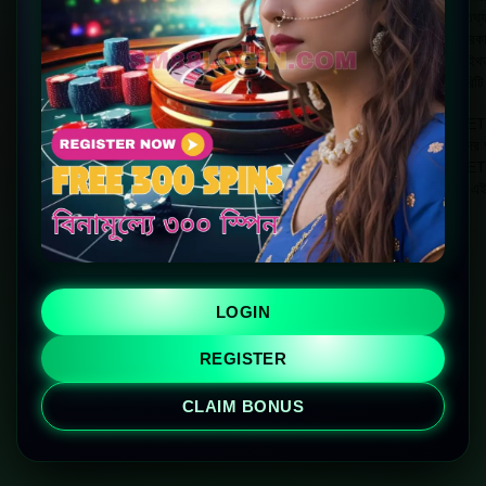
যাতে আপনার তথ
মার্কেটের ব্যবহারক
ডিপোজিট ও উইথড্
যেখানে সিকিউরিটি
BENGALBET BD তা
Back To Home
মাধ্যমে গেমারদে
BENGALBET BD অ
বেট করা যায়।
প্রিয়।
LOGIN
REGISTER
CLAIM BONUS