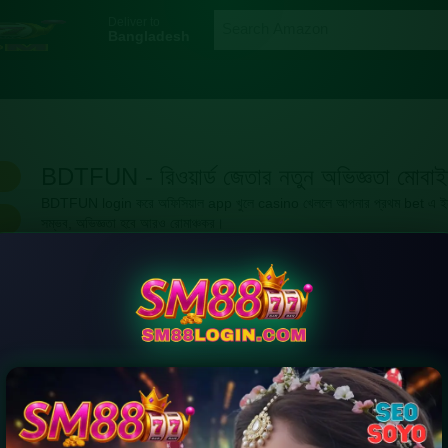
Deliver to
Bangladesh
BDTFUN - রিওয়ার্ড জেতার নতুন অভিজ্ঞতা মোবাই
BDTFUN login করে অফিসিয়াল app খুলে casino খেললে আপনার প্রথম bet এ ইনস্ট
সম্ভব, অভিজ্ঞতা হবে আরও রোমাঞ্চকর।
4.5
SM88
|
Casino
যারা একটি নিরাপদ, দ্রুত এবং আধুনিক অভিজ্ঞতা চান, তাদের জন্য BDTFUN Casino 
সহজ ধাপ এবং হালকা app প্লেয়ারদের সময় বাঁচায় এবং গেমিংকে করে আরামদায়ক। প্রতিটি
প্ল্যাটফর্মে ব্যবহৃত হয় আধুনিক এনক্রিপশন প্রযুক্তি। BDTFUN Casino bd ব্যবহারক
হওয়ায় এখানে খেলার অভিজ্ঞতা আরও মসৃণ ও নির্ভরযোগ্য।
BDTFUN BD এমন একটি প্ল্যাটফর্ম যেখানে খেলোয়াড়রা নিরাপদে ও মজা করে খেলা উপভ