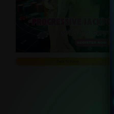
Back To Home