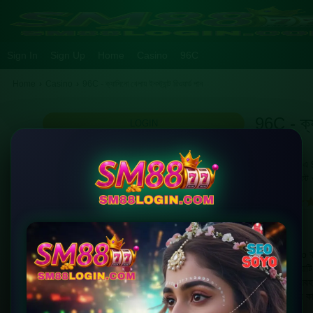
Sign In
Sign Up
Home
Casino
96C
Home
›
Casino
›
96C - ক্যাসিনো খেলায় ইনস্ট্যান্ট রিওয়ার্ড পান
96C - ক্যা
LOGIN
পান
REGISTER
মোবাইল app এ 
এক্সক্লুসিভ গিফট 
4.5
96C Casino বাং
login প্রক্রিয়া
হালকা app ব্যবহ
অঞ্চলে জনপ্রিয় 