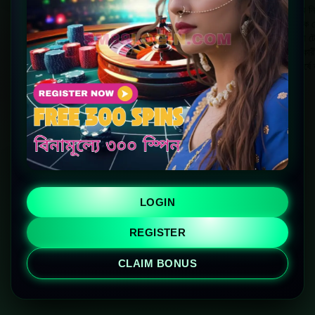
96C BD তার নিরা
করা মাত্র কয়েক 
টাইমে ক্যাসিনো টে
হওয়ায় ব্যবহার
জনপ্রিয়তার শীর্ষ
Back To Home
LOGIN
REGISTER
CLAIM BONUS